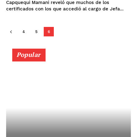
Capquequi Mamani reveló que muchos de los
certificados con los que accedió al cargo de Jefa...
SUSCRIBETE
4
5
6
Diario los Andes
Popular
Nosotros
Contacto
Prensa