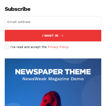
Subscribe
I WANT IN
SUSCRIBETE
I've read and accept the
Privacy Policy
.
Diario los Andes
Nosotros
Contacto
Prensa