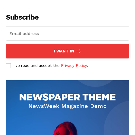
Subscribe
I WANT IN
SUSCRIBETE
I've read and accept the
Privacy Policy
.
Diario los Andes
Nosotros
Contacto
Prensa