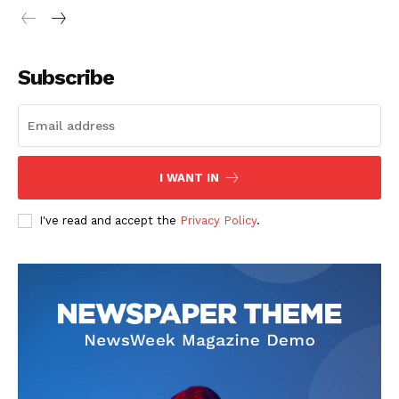
Subscribe
SUSCRIBETE
I WANT IN
I've read and accept the
Privacy Policy
.
Diario los Andes
Nosotros
Contacto
Prensa