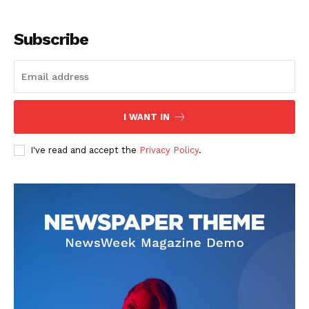
Subscribe
I WANT IN
SUSCRIBETE
I've read and accept the
Privacy Policy
.
Diario los Andes
Nosotros
Contacto
Prensa