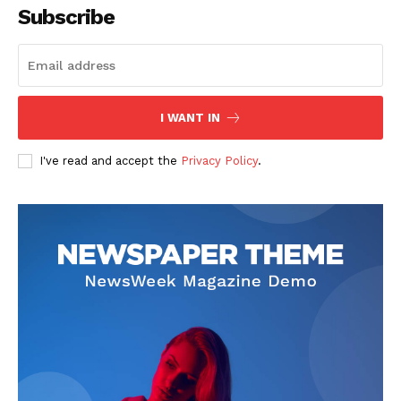
Subscribe
I WANT IN
SUSCRIBETE
I've read and accept the
Privacy Policy
.
Diario los Andes
Nosotros
Contacto
Prensa