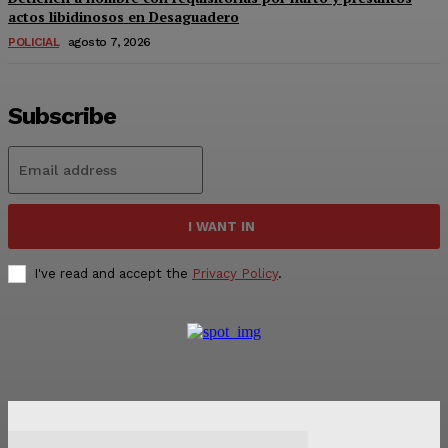
actos libidinosos en Desaguadero
POLICIAL
agosto 7, 2026
Subscribe
I WANT IN
I've read and accept the
Privacy Policy
.