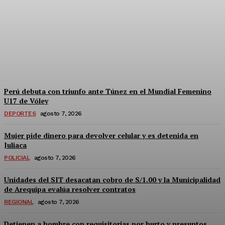
presunto trabajo forzoso
contra joven traída desde
Puno a Arequipa
Admineditor
-
Agosto 7, 2026
Perú debuta con triunfo ante Túnez en el Mundial Femenino
U17 de Vóley
DEPORTES
agosto 7, 2026
Mujer pide dinero para devolver celular y es detenida en
Juliaca
POLICIAL
agosto 7, 2026
Unidades del SIT desacatan cobro de S/1.00 y la Municipalidad
de Arequipa evalúa resolver contratos
REGIONAL
agosto 7, 2026
Detienen a hombre con requisitorias por hurto y presuntos