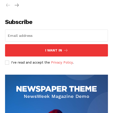
Subscribe
SUSCRIBETE
I WANT IN
I've read and accept the
Privacy Policy
.
Diario los Andes
Nosotros
Contacto
Prensa