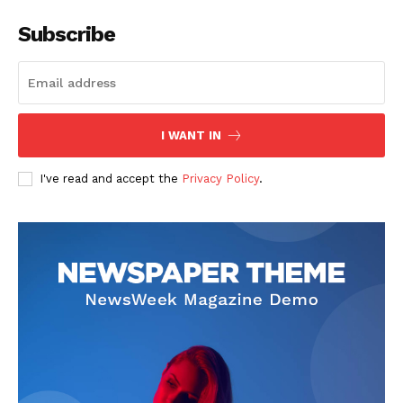
Subscribe
I WANT IN
SUSCRIBETE
I've read and accept the
Privacy Policy
.
Diario los Andes
Nosotros
Contacto
Prensa