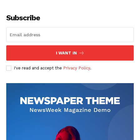
Subscribe
SUSCRIBETE
I WANT IN
I've read and accept the
Privacy Policy
.
Diario los Andes
Nosotros
Contacto
Prensa