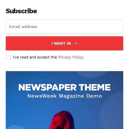
Subscribe
I WANT IN
SUSCRIBETE
I've read and accept the
Privacy Policy
.
Diario los Andes
Nosotros
Contacto
Prensa