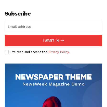
Subscribe
I WANT IN
SUSCRIBETE
I've read and accept the
Privacy Policy
.
Diario los Andes
Nosotros
Contacto
Prensa