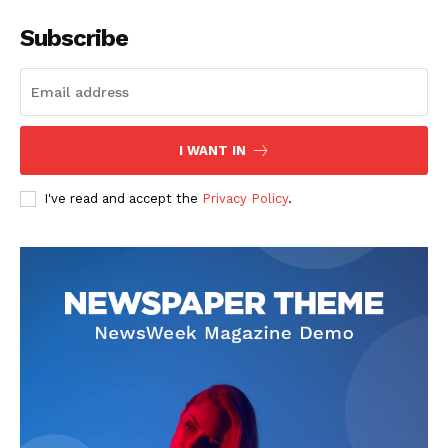
Subscribe
I WANT IN
SUSCRIBETE
I've read and accept the
Privacy Policy
.
Diario los Andes
Nosotros
Contacto
Prensa