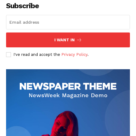
Subscribe
I WANT IN
SUSCRIBETE
I've read and accept the
Privacy Policy
.
Diario los Andes
Nosotros
Contacto
Prensa