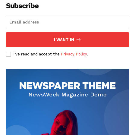
Subscribe
I WANT IN
SUSCRIBETE
I've read and accept the
Privacy Policy
.
Diario los Andes
Nosotros
Contacto
Prensa