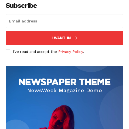
Subscribe
I WANT IN
SUSCRIBETE
I've read and accept the
Privacy Policy
.
Diario los Andes
Nosotros
Contacto
Prensa