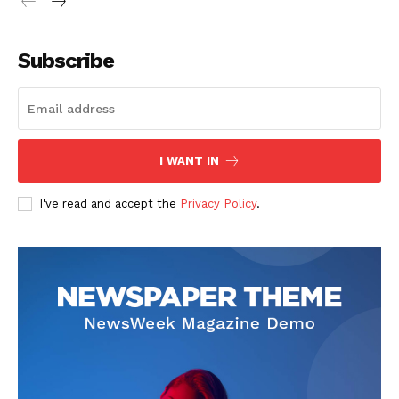
Subscribe
SUSCRIBETE
I WANT IN
I've read and accept the
Privacy Policy
.
Diario los Andes
Nosotros
Contacto
Prensa