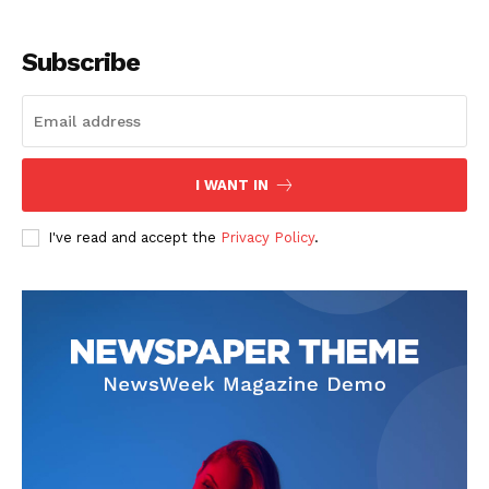
Subscribe
I WANT IN
SUSCRIBETE
I've read and accept the
Privacy Policy
.
Diario los Andes
Nosotros
Contacto
Prensa