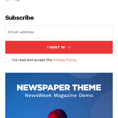
Subscribe
SUSCRIBETE
I WANT IN
I've read and accept the
Privacy Policy
.
Diario los Andes
Nosotros
Contacto
Prensa