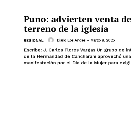
Diario los Andes
Puno: advierten venta d
Nosotros
terreno de la iglesia
Contacto
Prensa
Diario Los Andes
-
Marzo 8, 2025
REGIONAL
Escribe: J. Carlos Flores Vargas Un grupo de integrantes
ETE
de la Hermandad de Cancharani aprovechó una
manifestación por el Día de la Mujer para exigir