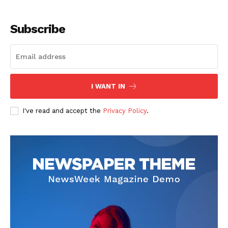
Subscribe
I WANT IN
SUSCRIBETE
I've read and accept the
Privacy Policy
.
Diario los Andes
Nosotros
Contacto
Prensa