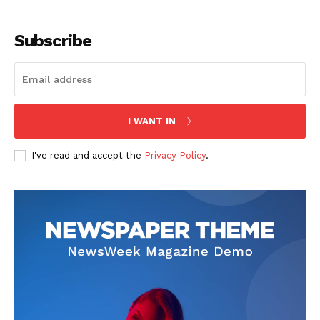
Subscribe
I WANT IN
SUSCRIBETE
I've read and accept the
Privacy Policy
.
Diario los Andes
Nosotros
Contacto
Prensa