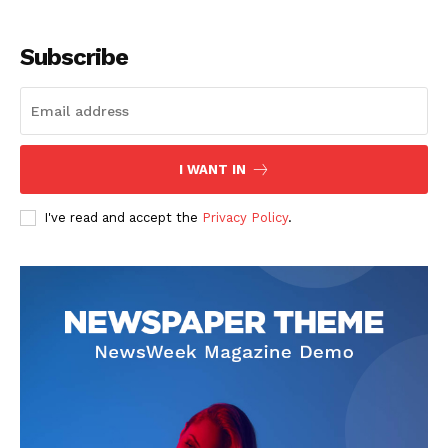
Subscribe
I WANT IN
SUSCRIBETE
I've read and accept the
Privacy Policy
.
Diario los Andes
Nosotros
Contacto
Prensa