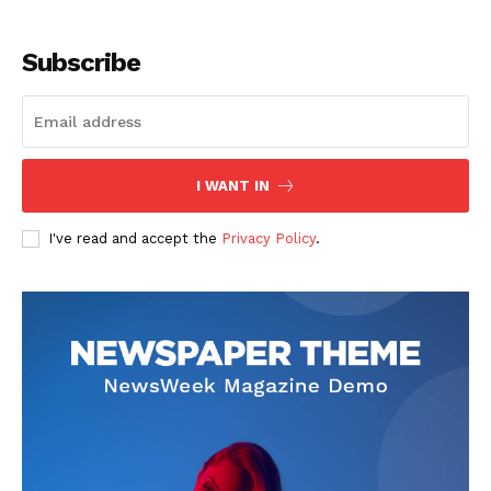
Subscribe
I WANT IN
SUSCRIBETE
I've read and accept the
Privacy Policy
.
Diario los Andes
Nosotros
Contacto
Prensa