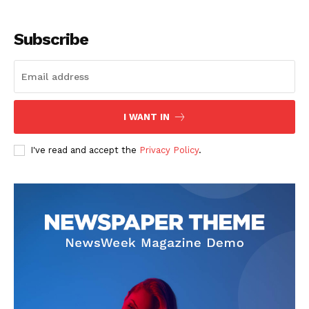
Subscribe
I WANT IN
SUSCRIBETE
I've read and accept the
Privacy Policy
.
Diario los Andes
Nosotros
Contacto
Prensa