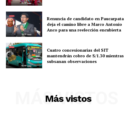
Renuncia de candidato en Paucarpata
deja el camino libre a Marco Antonio
Anco para una reelección encubierta
Cuatro concesionarias del SIT
mantendrán cobro de S/1.30 mientras
subsanan observaciones
SUSCRIBETE
MÁS VISTOS
Más vistos
Diario los Andes
Nosotros