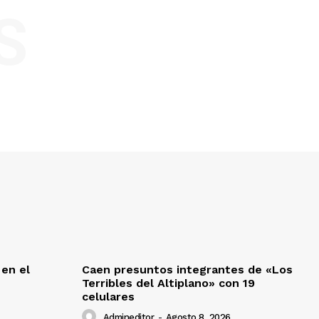
S
 en el
Caen presuntos integrantes de «Los
Terribles del Altiplano» con 19
celulares
Admineditor
-
Agosto 8, 2026