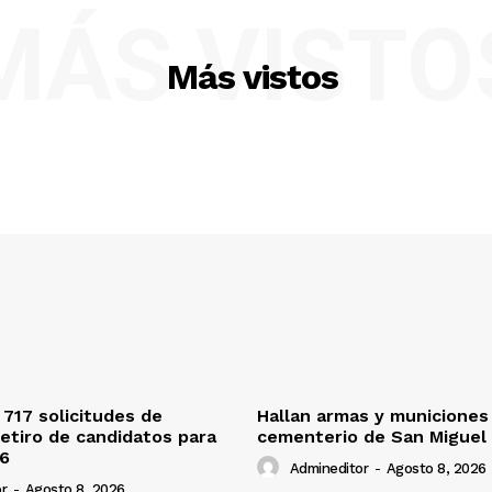
MÁS VISTO
Más vistos
 717 solicitudes de
Hallan armas y municiones
retiro de candidatos para
cementerio de San Miguel
26
Admineditor
-
Agosto 8, 2026
r
-
Agosto 8, 2026