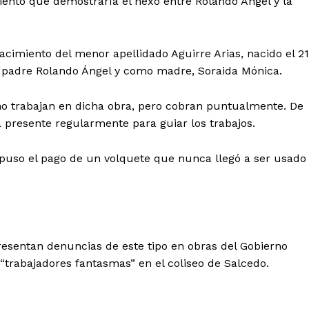
ento que demostraría el nexo entre Rolando Ángel y la
acimiento del menor apellidado Aguirre Arias, nacido el 21
o padre Rolando Ángel y como madre, Soraida Mónica.
o trabajan en dicha obra, pero cobran puntualmente. De
á presente regularmente para guiar los trabajos.
puso el pago de un volquete que nunca llegó a ser usado
Diario los Andes
Nosotros
resentan denuncias de este tipo en obras del Gobierno
Contacto
“trabajadores fantasmas” en el coliseo de Salcedo.
Prensa