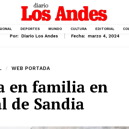
GIONAL
DEPORTES
MUNDO
CULTURA
EDITORIAL
CO
Por:
Diario Los Andes
Fecha:
marzo 4, 2024
L
WEB PORTADA
 en familia en
al de Sandia