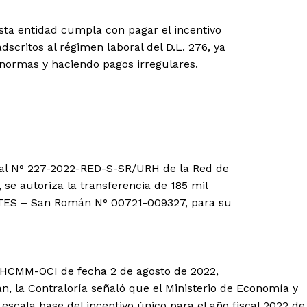
sta entidad cumpla con pagar el incentivo
dscritos al régimen laboral del D.L. 276, ya
normas y haciendo pagos irregulares.
ral N° 227-2022-RED-S-SR/URH de la Red de
e autoriza la transferencia de 185 mil
UTES – San Román N° 00721-009327, para su
-HCMM-OCI de fecha 2 de agosto de 2022,
án, la Contraloría señaló que el Ministerio de Economía y
escala base del incentivo único para el año fiscal 2022 de