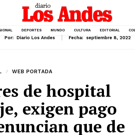
GIONAL
DEPORTES
MUNDO
CULTURA
EDITORIAL
CO
Por:
Diario Los Andes
Fecha:
septiembre 8, 2022
L
WEB PORTADA
es de hospital
je, exigen pago
enuncian que de