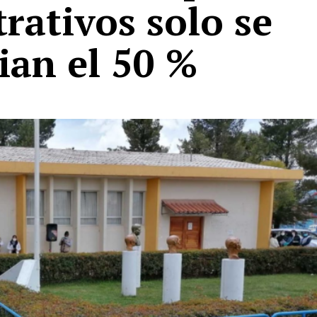
rativos solo se
ian el 50 %