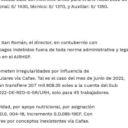
nal: S/ 1430, técnico: S/ 1370, y Auxiliar: S/ 1350.
San Román, el director, en contubernio con
pagos indebidos fuera de toda norma administrativa y lega
 en el AIRHSP.
ometen irregularidades por influencia de
Diario los Andes
lares vía Cafae. Tal es el caso del mes de junio de 2022,
n transfiere 207 mil 808.35 soles a la cuenta del Sub
Nosotros
2022-DE-RED-S-SR/URH, solo para 45 trabajadores.
Contacto
vidad, por apoyo nutricional, por asignación
Prensa
D.S. 004-18, incremento S.D.089-19EF. Con
res por conceptos inexistentes vía Cafae.
ETE