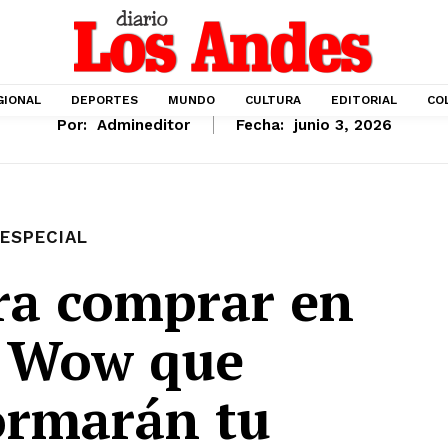
GIONAL
DEPORTES
MUNDO
CULTURA
EDITORIAL
CO
Por:
Admineditor
Fecha:
junio 3, 2026
ESPECIAL
ra comprar en
 Wow que
ormarán tu