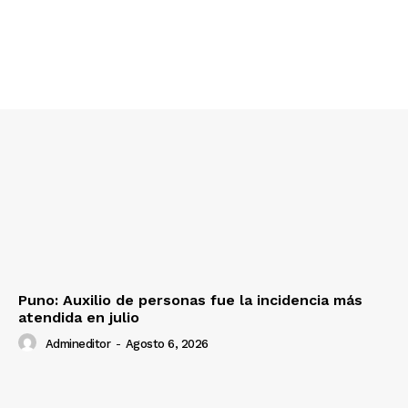
SUSCRIBETE
Diario los Andes
Nosotros
Contacto
Prensa
Puno: Auxilio de personas fue la incidencia más
atendida en julio
Admineditor
-
Agosto 6, 2026