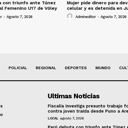
 con triunfo ante Túnez
Mujer pide dinero para dev
al Femenino U17 de Vóley
celular y es detenida en J
r
-
Agosto 7, 2026
Admineditor
-
Agosto 7, 2026
POLICIAL
REGIONAL
DEPORTES
MUNDO
CUL
Ultimas Noticias
os
Fiscalía investiga presunto trabajo f
contra joven traída desde Puno a Ar
to
LOCAL
agosto 7, 2026
Perú debuta con triunfo ante Túnez 