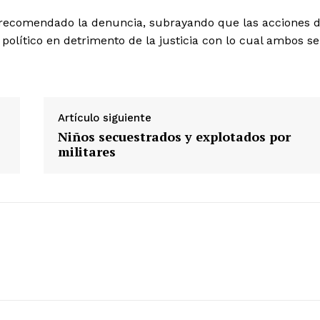
ha recomendado la denuncia, subrayando que las acciones 
político en detrimento de la justicia con lo cual ambos se
Diario los Andes
Nosotros
Artículo siguiente
Contacto
Niños secuestrados y explotados por
Prensa
militares
ETE