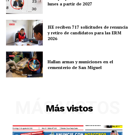
lunes a partir de 2027
SUSCRIBETE
JEE reciben 717 solicitudes de renuncia
y retiro de candidatos para las ERM
2026
Diario los Andes
Nosotros
Hallan armas y municiones en el
cementerio de San Miguel
Contacto
Prensa
MÁS VISTOS
Más vistos