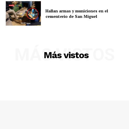
Hallan armas y municiones en el
cementerio de San Miguel
Diario los Andes
Nosotros
Contacto
MÁS VISTOS
Prensa
Más vistos