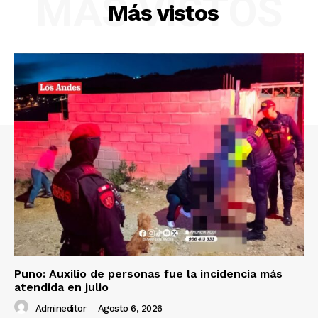
MÁS VISTOS
Más vistos
SUSCRIBETE
Diario los Andes
Nosotros
Contacto
Prensa
Puno: Auxilio de personas fue la incidencia más
atendida en julio
Admineditor
-
Agosto 6, 2026