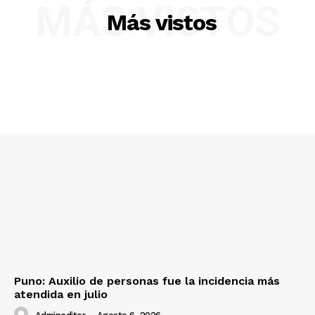
MÁS VISTOS
Diario los Andes
Más vistos
Nosotros
Contacto
Prensa
Puno: Auxilio de personas fue la incidencia más
atendida en julio