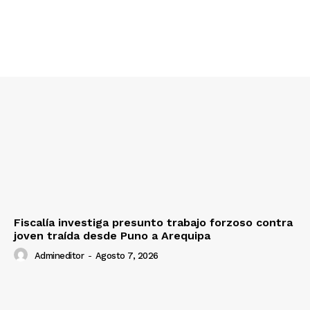
SUSCRIBETE
Diario los Andes
Nosotros
Contacto
Fiscalía investiga presunto trabajo forzoso contra
Prensa
joven traída desde Puno a Arequipa
Admineditor
-
Agosto 7, 2026