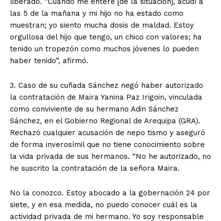
liberado. “Cuando me enteré [de la situación], acudí a
las 5 de la mañana y mi hijo no ha estado como
muestran; yo siento mucha dosis de maldad. Estoy
orgullosa del hijo que tengo, un chico con valores; ha
tenido un tropezón como muchos jóvenes lo pueden
haber tenido”, afirmó.
3. Caso de su cuñada Sánchez negó haber autorizado
la contratación de Maira Yanina Paz Irigoin, vinculada
SUSCRIBETE
como conviviente de su hermano Adin Sánchez
Sánchez, en el Gobierno Regional de Arequipa (GRA).
Rechazó cualquier acusación de nepo tismo y aseguró
de forma inverosímil que no tiene conocimiento sobre
Diario los Andes
la vida privada de sus hermanos. “No he autorizado, no
he suscrito la contratación de la señora Maira.
Nosotros
Contacto
No la conozco. Estoy abocado a la gobernación 24 por
siete, y en esa medida, no puedo conocer cuál es la
Prensa
actividad privada de mi hermano. Yo soy responsable