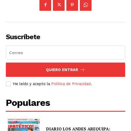
Suscríbete
SUSCRIBETE
QUIERO ENTRAR
Diario los Andes
He leído y acepto la
Política de Privacidad
.
Nosotros
Populares
Contacto
Prensa
DIARIO LOS ANDES AREQUIPA: