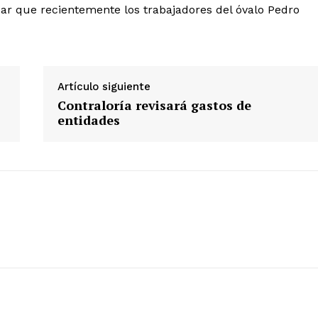
car que recientemente los trabajadores del óvalo Pedro
Artículo siguiente
Contraloría revisará gastos de
entidades
Diario los Andes
Nosotros
Contacto
Prensa