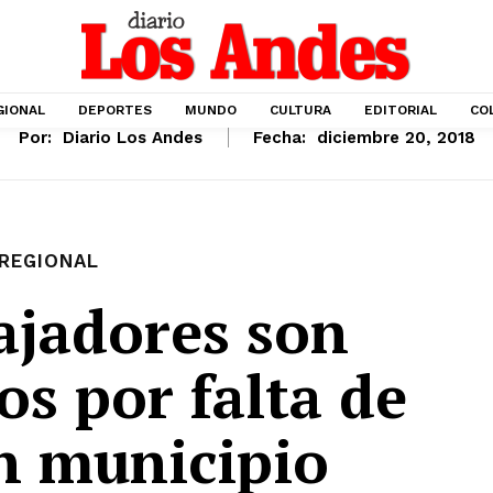
GIONAL
DEPORTES
MUNDO
CULTURA
EDITORIAL
CO
Por:
Diario Los Andes
Fecha:
diciembre 20, 2018
REGIONAL
ajadores son
os por falta de
n municipio