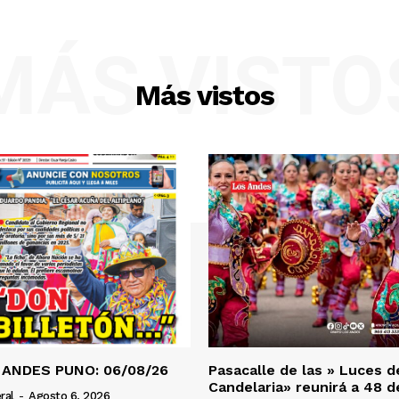
ETE
MÁS VISTO
Más vistos
 ANDES PUNO: 06/08/26
Pasacalle de las » Luces d
Candelaria» reunirá a 48 
ral
-
Agosto 6, 2026