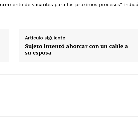
incremento de vacantes para los próximos procesos”, indic
Artículo siguiente
Sujeto intentó ahorcar con un cable a
su esposa
Diario los Andes
Nosotros
Contacto
Prensa