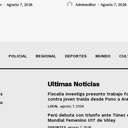
r
-
Agosto 7, 2026
Admineditor
-
Agosto 7, 2026
POLICIAL
REGIONAL
DEPORTES
MUNDO
CUL
Ultimas Noticias
os
Fiscalía investiga presunto trabajo f
contra joven traída desde Puno a Ar
to
LOCAL
agosto 7, 2026
Perú debuta con triunfo ante Túnez 
Mundial Femenino U17 de Vóley
DEPORTES
agosto 7, 2026