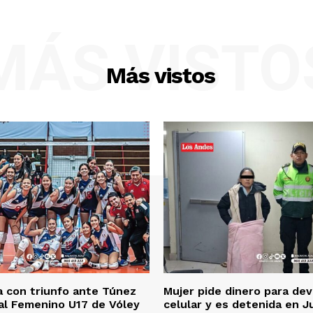
ETE
MÁS VISTO
Más vistos
 con triunfo ante Túnez
Mujer pide dinero para dev
al Femenino U17 de Vóley
celular y es detenida en J