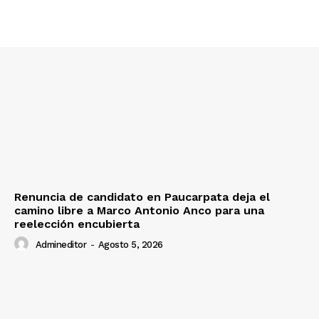
SUSCRIBETE
Diario los Andes
Nosotros
Renuncia de candidato en Paucarpata deja el
Contacto
camino libre a Marco Antonio Anco para una
reelección encubierta
Prensa
Admineditor
-
Agosto 5, 2026