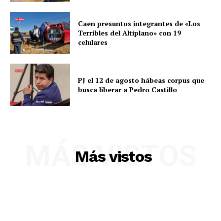
Contacto
Caen presuntos integrantes de «Los
Prensa
Terribles del Altiplano» con 19
celulares
PJ el 12 de agosto hábeas corpus que
busca liberar a Pedro Castillo
MÁS VISTOS
Más vistos