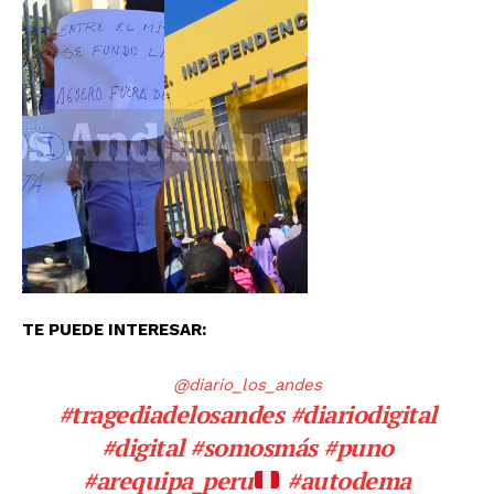
TE PUEDE INTERESAR:
@diario_los_andes
#tragediadelosandes
#diariodigital
#digital
#somosmás
#puno
#arequipa_peru
#autodema