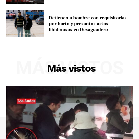
Detienen a hombre con requisitorias
por hurto y presuntos actos
libidinosos en Desaguadero
MÁS VISTOS
Más vistos
SUSCRIBETE
Diario los Andes
Nosotros
Contacto