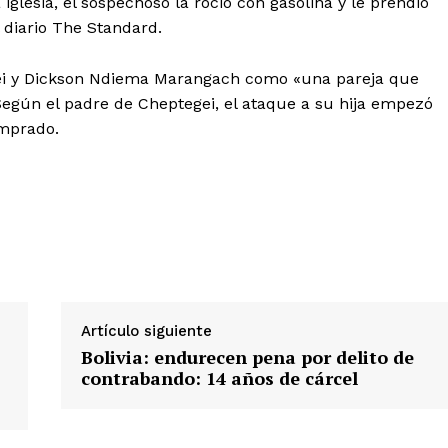
 iglesia, el sospechoso la roció con gasolina y le prendió
l diario The Standard.
gei y Dickson Ndiema Marangach como «una pareja que
Según el padre de Cheptegei, el ataque a su hija empezó
omprado.
Diario los Andes
Nosotros
Contacto
Prensa
Artículo siguiente
Bolivia: endurecen pena por delito de
ETE
contrabando: 14 años de cárcel