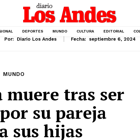
GIONAL
DEPORTES
MUNDO
CULTURA
EDITORIAL
CO
Por:
Diario Los Andes
Fecha:
septiembre 6, 2024
MUNDO
 muere tras ser
por su pareja
a sus hijas