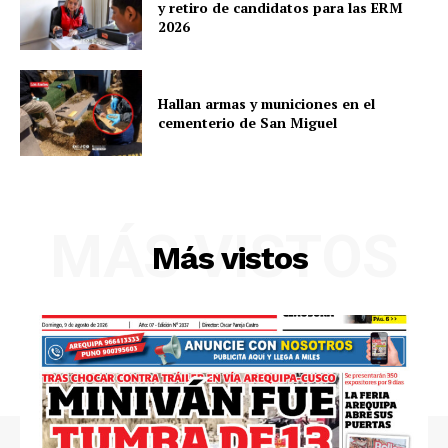
y retiro de candidatos para las ERM
2026
Hallan armas y municiones en el
cementerio de San Miguel
SUSCRIBETE
MÁS VISTOS
Más vistos
Diario los Andes
Nosotros
Contacto
Prensa