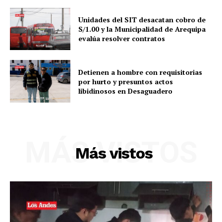
Unidades del SIT desacatan cobro de
S/1.00 y la Municipalidad de Arequipa
evalúa resolver contratos
Detienen a hombre con requisitorias
por hurto y presuntos actos
libidinosos en Desaguadero
MÁS VISTOS
SUSCRIBETE
Más vistos
Diario los Andes
Nosotros