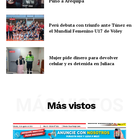
Puno a Arequipa
Perú debuta con triunfo ante Túnez en
el Mundial Femenino U17 de Vóley
Mujer pide dinero para devolver
celular y es detenida en Juliaca
MÁS VISTOS
Más vistos