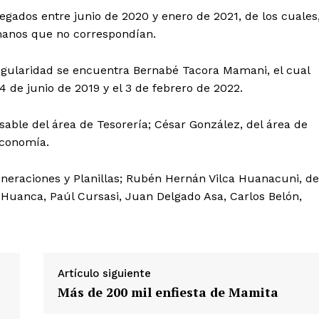
regados entre junio de 2020 y enero de 2021, de los cuales
manos que no correspondían.
egularidad se encuentra Bernabé Tacora Mamani, el cual
 4 de junio de 2019 y el 3 de febrero de 2022.
Diario los Andes
able del área de Tesorería; César González, del área de
 Economía.
Nosotros
raciones y Planillas; Rubén Hernán Vilca Huanacuni, de
Contacto
a Huanca, Paúl Cursasi, Juan Delgado Asa, Carlos Belón,
Prensa
ETE
Artículo siguiente
Más de 200 mil enfiesta de Mamita