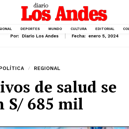
GIONAL
DEPORTES
MUNDO
CULTURA
EDITORIAL
CO
Por:
Diario Los Andes
Fecha:
enero 5, 2024
POLÍTICA
REGIONAL
ivos de salud se
n S/ 685 mil