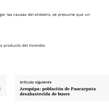
igar las causas del siniestro, se presume que un
Diario los Andes
s producto del incendio.
Nosotros
Contacto
Prensa
Artículo siguiente
ETE
l
Arequipa: población de Paucarpata
desabastecida de buses