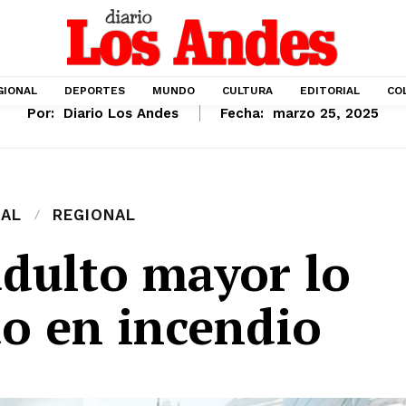
GIONAL
DEPORTES
MUNDO
CULTURA
EDITORIAL
CO
Por:
Diario Los Andes
Fecha:
marzo 25, 2025
IAL
REGIONAL
adulto mayor lo
do en incendio