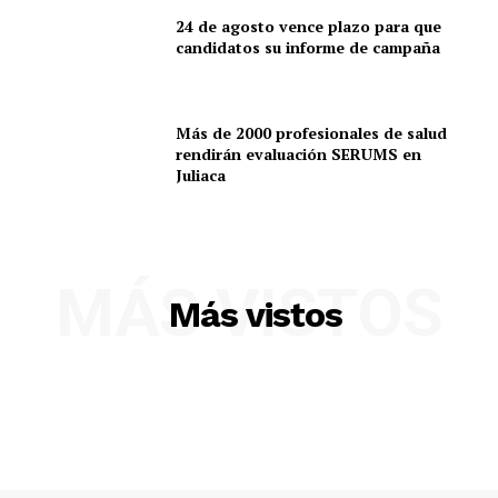
24 de agosto vence plazo para que
candidatos su informe de campaña
Más de 2000 profesionales de salud
rendirán evaluación SERUMS en
Juliaca
SUSCRIBETE
MÁS VISTOS
Más vistos
Diario los Andes
Nosotros
Contacto
Prensa